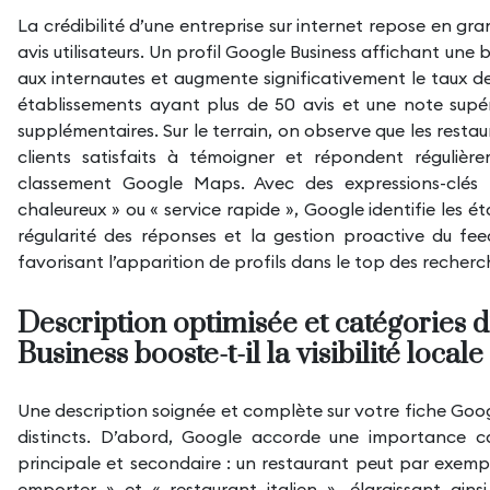
La crédibilité d’une entreprise sur internet repose en gran
avis utilisateurs. Un profil Google Business affichant une
aux internautes et augmente significativement le taux d
établissements ayant plus de 50 avis et une note supér
supplémentaires. Sur le terrain, on observe que les rest
clients satisfaits à témoigner et répondent réguliè
classement Google Maps. Avec des expressions-clés t
chaleureux » ou « service rapide », Google identifie les é
régularité des réponses et la gestion proactive du fe
favorisant l’apparition de profils dans le top des recherc
Description optimisée et catégories d’a
Business booste-t-il la visibilité locale
Une description soignée et complète sur votre
fiche Goo
distincts. D’abord, Google accorde une importance c
principale et secondaire : un restaurant peut par exemp
emporter » et « restaurant italien », élargissant ains