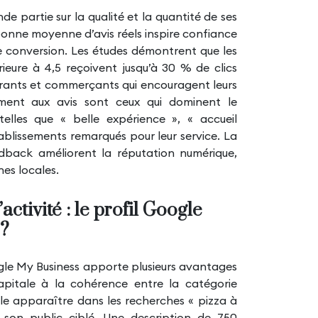
de partie sur la qualité et la quantité de ses
 bonne moyenne d’avis réels inspire confiance
e conversion. Les études démontrent que les
ieure à 4,5 reçoivent jusqu’à 30 % de clics
aurants et commerçants qui encouragent leurs
rement aux avis sont ceux qui dominent le
elles que « belle expérience », « accueil
tablissements remarqués pour leur service. La
edback améliorent la réputation numérique,
hes locales.
ctivité : le profil Google
 ?
gle My Business
apporte plusieurs avantages
apitale à la cohérence entre la catégorie
le apparaître dans les recherches « pizza à
i son public ciblé. Une description de 750