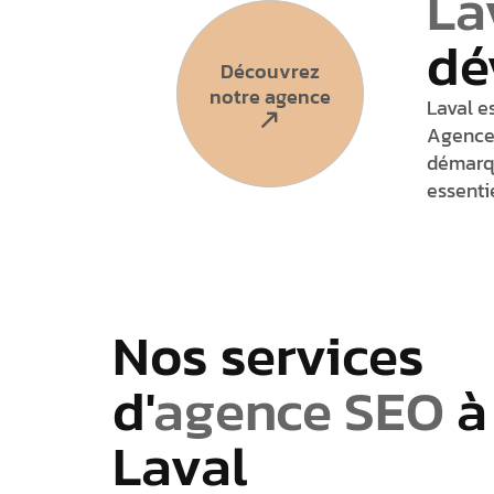
La
dé
Découvrez
notre agence
Laval e
Agence 
démarqu
essentie
Nos services
d'
agence SEO
à
Laval