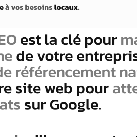
e
à vos besoins
locaux
.
SEO
est la clé pour
ma
gne
de votre entrepri
de référencement na
re site web pour
att
ats
sur Google.