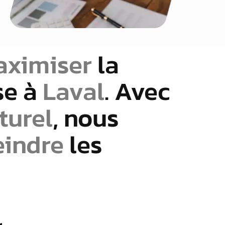
ximiser
la
se à
Laval
. Avec
turel
, nous
eindre
les